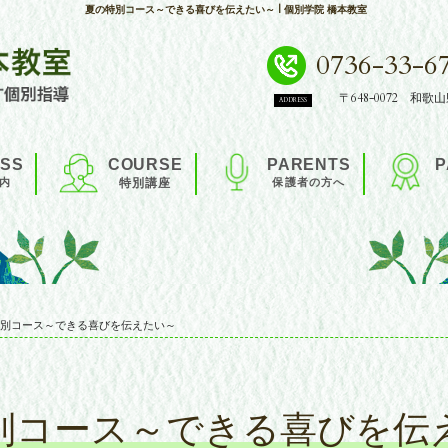
夏の特別コース～できる喜びを伝えたい～ | 個別学院 橋本教室
0736-33-6
〒648-0072 和歌
ADDRESS
SS
COURSE
PARENTS
P
内
特別講座
保護者の方へ
別コース～できる喜びを伝えたい～
別コース～できる喜びを伝