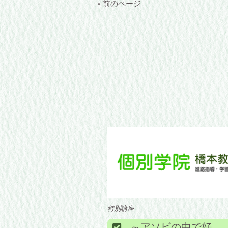
« 前のページ
特別講座
～アソビの中で好奇心を〝学び〟に変える～『夏の特別講座』